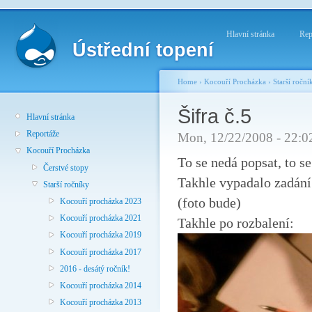
Hlavní stránka
Rep
Ústřední topení
Home
›
Kocouří Procházka
›
Starší roční
Šifra č.5
Hlavní stránka
Reportáže
Mon, 12/22/2008 - 22:0
Kocouří Procházka
To se nedá popsat, to s
Čerstvé stopy
Takhle vypadalo zadání
Starší ročníky
(foto bude)
Kocouří procházka 2023
Kocouří procházka 2021
Takhle po rozbalení:
Kocouří procházka 2019
Kocouří procházka 2017
2016 - desátý ročník!
Kocouří procházka 2014
Kocouří procházka 2013