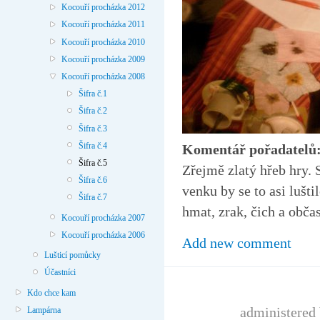
Kocouří procházka 2012
Kocouří procházka 2011
Kocouří procházka 2010
Kocouří procházka 2009
Kocouří procházka 2008
Šifra č.1
Šifra č.2
Šifra č.3
Šifra č.4
Komentář pořadatelů
Šifra č.5
Zřejmě zlatý hřeb hry. 
Šifra č.6
venku by se to asi lušt
Šifra č.7
hmat, zrak, čich a obča
Kocouří procházka 2007
Kocouří procházka 2006
Add new comment
Lušticí pomůcky
Účastníci
Kdo chce kam
administered 
Lampárna