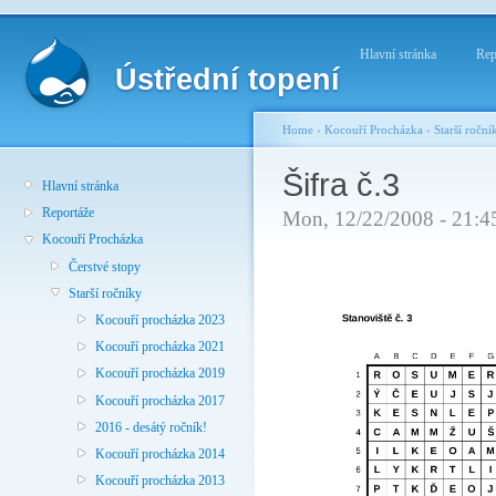
Hlavní stránka
Rep
Ústřední topení
Home
›
Kocouří Procházka
›
Starší roční
Šifra č.3
Hlavní stránka
Reportáže
Mon, 12/22/2008 - 21:4
Kocouří Procházka
Čerstvé stopy
Starší ročníky
Kocouří procházka 2023
Kocouří procházka 2021
Kocouří procházka 2019
Kocouří procházka 2017
2016 - desátý ročník!
Kocouří procházka 2014
Kocouří procházka 2013