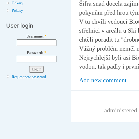
Šifra snad docela zají
Odkazy
Pokusy
pokynům před hrou týmy 
V tu chvíli vedoucí Bio
User login
střelnici v areálu u Sk
Username:
*
chtěli poradit tu "drobn
Vážný problém neměl nik
Password:
*
Nejrychlejší byli asi B
vodou, tak padly i první
Request new password
Add new comment
administered 