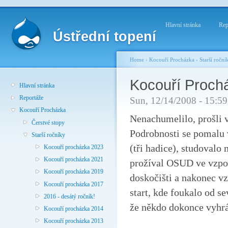
Hlavní stránka
Rep
Ústřední topení
Home
›
Kocouří Procházka
›
Starší roční
Kocouří Proch
Hlavní stránka
Reportáže
Sun, 12/14/2008 - 15:59
Kocouří Procházka
Nenachumelilo, prošli v
Čerstvé stopy
Podrobnosti se pomalu v
Starší ročníky
(tři hadice), studoval
Kocouří procházka 2023
Kocouří procházka 2021
prožíval OSUD ve vzpo
Kocouří procházka 2019
doskočišti a nakonec v
Kocouří procházka 2017
start, kde foukalo od se
2016 - desátý ročník!
že někdo dokonce vyhrál
Kocouří procházka 2014
Kocouří procházka 2013