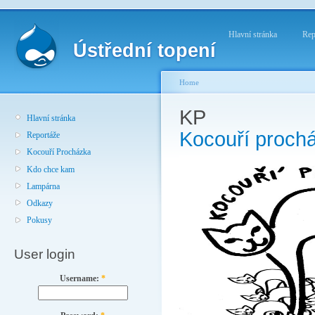
Hlavní stránka
Rep
Ústřední topení
Home
KP
Hlavní stránka
Kocouří proch
Reportáže
Kocouří Procházka
Kdo chce kam
Lampárna
Odkazy
Pokusy
User login
Username:
*