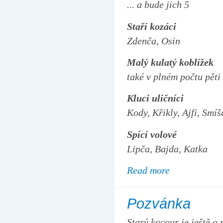
... a bude jich 5
Staří kozáci
Zdenča, Osin
Malý kulatý koblížek
také v plném počtu pěti
Kluci uličníci
Kody, Křikly, Ajfi, Smíš
Spící volové
Lipča, Bajda, Katka
Read more
Pozvánka
Starý kocour je ještě o