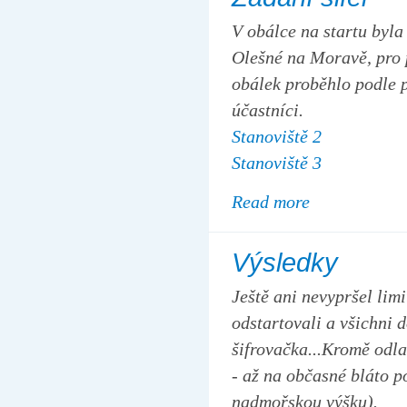
V obálce na startu byl
Olešné na Moravě, pro p
obálek proběhlo podle p
účastníci.
Stanoviště 2
Stanoviště 3
Read more
Výsledky
Ještě ani nevypršel limi
odstartovali a všichni 
šifrovačka...Kromě odla
- až na občasné bláto 
nadmořskou výšku).