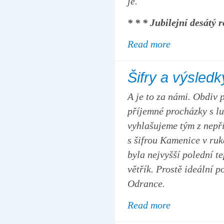
je.
* * * Jubilejní desátý 
Read more
Šifry a výsledk
A je to za námi. Obdiv p
příjemné procházky s lu
vyhlašujeme tým z nepří
s šifrou Kamenice v ru
byla nejvyšší polední te
větřík. Prostě ideální 
Odrance.
Read more