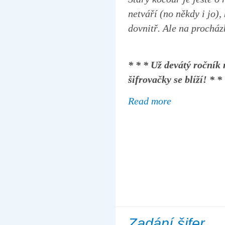
netváří (no někdy i jo),
dovnitř. Ale na procház
* * * Už devátý ročník
šifrovačky se blíží! * *
Read more
Zadání šifer