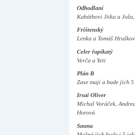
Odhodlaní
Kabáthovi Jitka a Joža,
Frištenský
Lenka a Tomáš Hruškovi
Celer řapíkatý
Verča a Yeti
Plán B
Zase mají a bude jich 5
Irsai Oliver
Michal Voráček, Andrea
Horová
Sauna
Možná jich bude i 5 ja