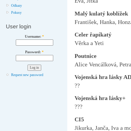
Eva, Jitka
Odkazy
Malý kulatý koblížek
Pokusy
František, Hanka, Honz
User login
Celer řapíkatý
Username:
*
Věrka a Yeti
Password:
*
Poutnice
Alice Vencálková, Pet
Request new password
Vojenská hra lásky A
??
Vojenská hra lásky+
???
CI5
Jikurka, Janča, Iva a m