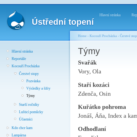
Hlavní stránka
Rep
Ústřední topení
Home
›
Kocouří Procházka
›
Čerstvé sto
Týmy
Hlavní stránka
Reportáže
Svařák
Kocouří Procházka
Vory, Ola
Čerstvé stopy
Pozvánka
Staří kozáci
Výsledky a šifry
Zdenča, Osin
Týmy
Starší ročníky
Kuřátko pohroma
Lušticí pomůcky
Jonáš, Áňa, Index a ka
Účastníci
Odhodlaní
Kdo chce kam
Lampárna