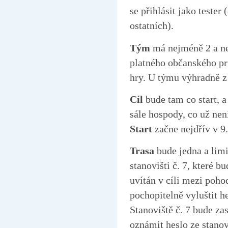
se přihlásit jako tester
ostatních).
Tým
má nejméně 2 a nej
platného občanského pr
hry. U týmu výhradně z
Cíl
bude tam co start, 
sále hospody, co už nen
Start
začne nejdřív v 9.
Trasa
bude jedna a limi
stanovišti č. 7, které 
uvítán v cíli mezi poho
pochopitelně vyluštit h
Stanoviště č. 7 bude zas
oznámit heslo ze stanovi