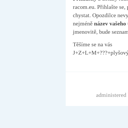
racom.eu. Přihlašte se,
chystat. Opozdilce nev
nejméně
název vašeho 
jmenovitě, bude seznam
Těšíme se na vás
J+Z+L+M+???+plyšový 
administered 