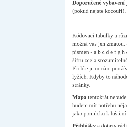
Doporučené vybavení
(pokud nejste kocouři).
Kódovací tabulky a různ
možná vás jen zmatou, 
písmen - a b c d e f g h 
šifru zcela srozumiteln
Při hře je možno použív
lyžích. Kdyby to náhodo
stránky.
Mapa
tentokrát nebude
budete mít potřebu něja
jako pomůcku k luštění 
Přihlášky
a dotazy rádi