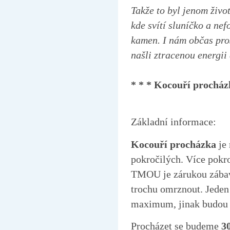
Takže to byl jenom živo
kde svítí sluníčko a ne
kamen. I nám občas pro
našli ztracenou energii 
* * * Kocouří procház
Základní informace:
Kocouří procházka
je
pokročilých. Více pokr
TMOU je zárukou zábavy
trochu omrznout. Jeden 
maximum, jinak budou n
Procházet se budeme
3