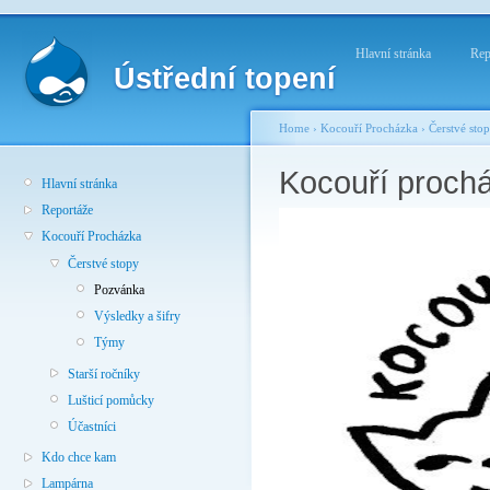
Hlavní stránka
Rep
Ústřední topení
Home
›
Kocouří Procházka
›
Čerstvé sto
Kocouří proch
Hlavní stránka
Reportáže
Kocouří Procházka
Čerstvé stopy
Pozvánka
Výsledky a šifry
Týmy
Starší ročníky
Lušticí pomůcky
Účastníci
Kdo chce kam
Lampárna